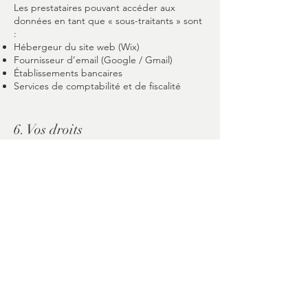
Les prestataires pouvant accéder aux
données en tant que « sous-traitants » sont
:
Hébergeur du site web (Wix)
Fournisseur d’email (Google / Gmail)
Établissements bancaires
Services de comptabilité et de fiscalité
6. Vos droits
Vous pouvez exercer vos droits :
d’accès
de rectification
de suppression
de portabilité
de limitation
d’opposition
Pour cela, contactez :
nellyinnerlotusbloom@gmail.com
Si vous estimez que vos droits n’ont pas été