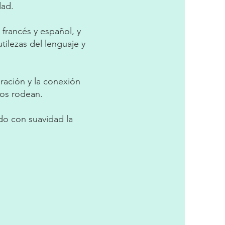
idad.
 francés y español, y
tilezas del lenguaje y
ración y la conexión
nos rodean.
do con suavidad la