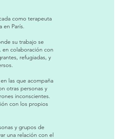
década como terapeuta
 en París.
nde su trabajo se
s, en colaboración con
rantes, refugiadas, y
ersos.
es en las que acompaña
on otras personas y
trones inconscientes.
xión con los propios
rsonas y grupos de
ar una relación con el