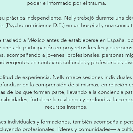
poder e informado por el trauma.
su práctica independiente, Nelly trabajó durante una 
z (Psychomotricienne D.E.) en un hospital y una consulta
 trasladó a México antes de establecerse en España, do
e años de participación en proyectos locales y europeo
es, acompañando a jóvenes, profesionales, personas mig
divergentes en contextos culturales y profesionales div
litud de experiencia, Nelly ofrece sesiones individual
rofundizar en la comprensión de sí mismas, en relación c
as de los que forman parte, llevando a la conciencia pa
sibilidades, fortalece la resiliencia y profundiza la cone
recursos internos.
nes individuales y formaciones, también acompaña a pe
luyendo profesionales, líderes y comunidades— a cultiv