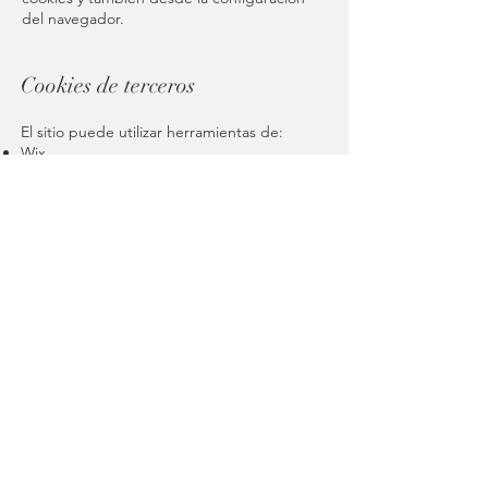
del navegador.
Cookies de terceros
El sitio puede utilizar herramientas de:
Wix
Google (Analytics, Fonts, Maps), si se han
integrado
Cada proveedor puede instalar sus propias
cookies según sus políticas.
Política de Privacidad
Política de Cookies
Aviso Legal